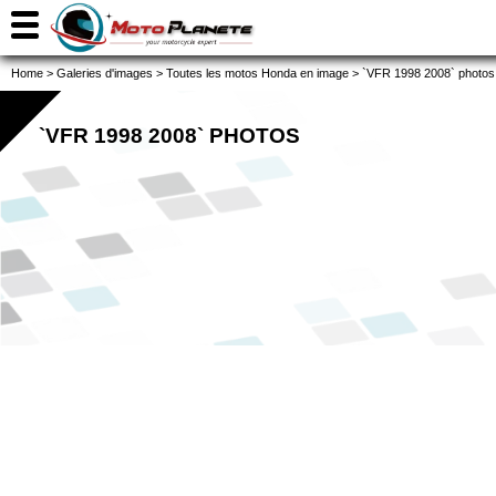
Home
>
Galeries d'images
>
Toutes les motos Honda en image
>
`VFR 1998 2008` photos
`VFR 1998 2008` PHOTOS