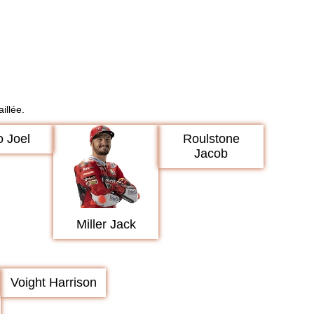
illée.
o Joel
Roulstone
Jacob
Miller Jack
Voight Harrison